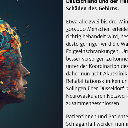
Deutschland und der Ha
Schäden des Gehirns.
Etwa alle zwei bis drei Mi
300.000 Menschen erleiden 
richtig behandelt wird, d
desto geringer wird die Wa
Folgeeinschränkungen. Um
besser versorgen zu könn
unter der Koordination de
daher nun acht Akutklinike
Rehabilitationskliniken u
Solingen über Düsseldorf
Neurovaskulären Netzwer
zusammengeschlossen.
Patientinnen und Patiente
Schlaganfall werden nun 